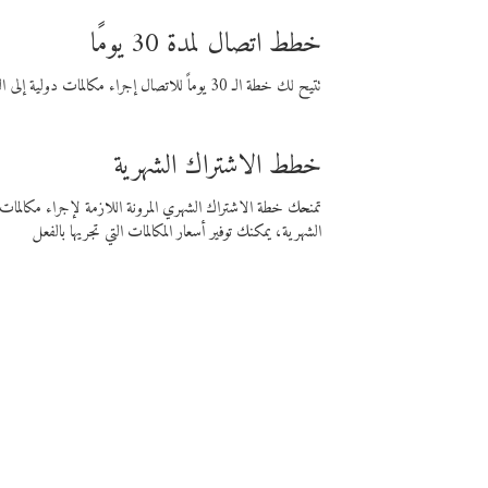
خطط اتصال لمدة 30 يومًا
تتيح لك خطة الـ 30 يوماً للاتصال إجراء مكالمات دولية إلى الوجهة التي تختارها لمدة 30 يوماً بأسعار فايبر المنخفضة.
خطط الاشتراك الشهرية
تمنحك خطة الاشتراك الشهري المرونة اللازمة لإجراء مكالم
الشهرية، يمكنك توفير أسعار المكالمات التي تجريها بالفعل