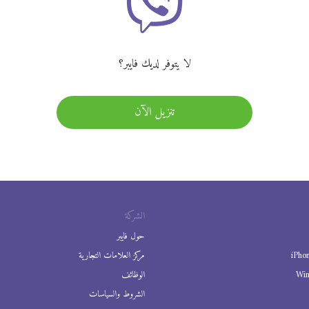
لا يتوفر لديك فايبر؟
تنزيل الآن
الشركة
حول فايبر
iPho
مركز العلامات التجارية
Wi
الوظائف
الشروط والسياسات