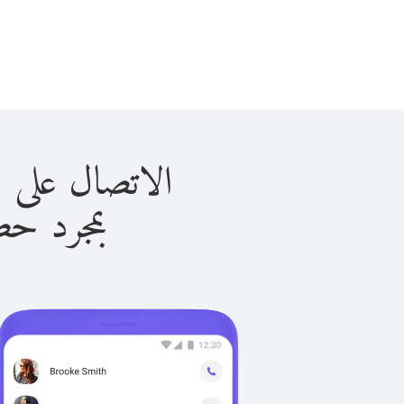
الاتصال على جوادلوب 
بمجرد حصولك ع