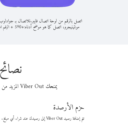
اتصل بالرقم من لوحة اتصال فايبر.
للاتصال بـ جوادلوب
مونتينيجرو، اتصل كما هو موضح أدناه:
+
+
590
الرقم الم
نصائح
يمنحك Viber Out المزيد من وقت المكالمة مقابل تكلفة أقل من المال. اختر من أحد خيارات الاتصال المرنة ذات السعر المنخفض:
حزم الأرصدة
تتم إضافة رصيد Viber Out إلى رصيدك عند شراء أي مبلغ. باستخدام رصيدك، يمكنك إجراء مكالمات إلى أي رقم في العالم بأسعار فايبر المنخفضة.