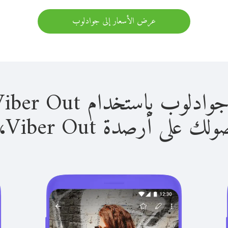
عرض الأسعار إلى جوادلوب
باستخدام Viber Out سهل للغاية.
لى أرصدة Viber Out، يمكنك: