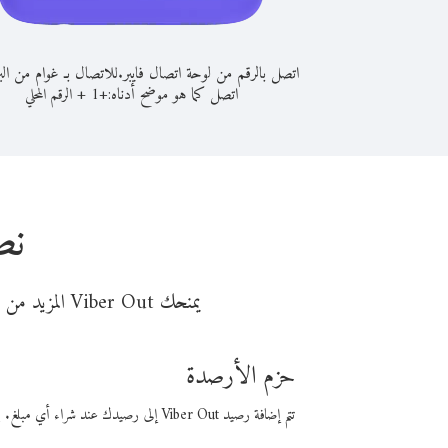
اتصل بالرقم من لوحة اتصال فايبر.
للاتصال بـ غوام من الب
اتصل كما هو موضح أدناه:
+
+
1
الرقم المحلي
نص
يمنحك Viber Out المزيد من وقت المكالمة مقابل تكلفة أقل من المال. اختر من أحد خيارات الاتصال المرنة ذات السعر المنخفض:
حزم الأرصدة
تتم إضافة رصيد Viber Out إلى رصيدك عند شراء أي مبلغ. باستخدام رصيدك، يمكنك إجراء مكالمات إلى أي رقم في العالم بأسعار فايبر المنخفضة.