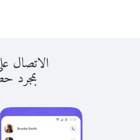
الاتصال على غوام ب
بمجرد حصولك ع