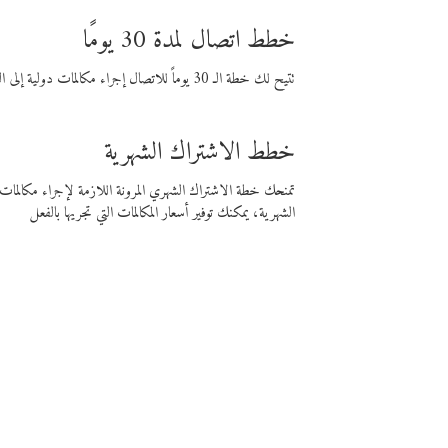
خطط اتصال لمدة 30 يومًا
تتيح لك خطة الـ 30 يوماً للاتصال إجراء مكالمات دولية إلى الوجهة التي تختارها لمدة 30 يوماً بأسعار فايبر المنخفضة.
خطط الاشتراك الشهرية
تمنحك خطة الاشتراك الشهري المرونة اللازمة لإجراء مكالم
الشهرية، يمكنك توفير أسعار المكالمات التي تجريها بالفعل