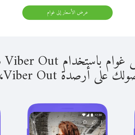
عرض الأسعار إلى غوام
استخدام Viber Out سهل للغاية.
لى أرصدة Viber Out، يمكنك: