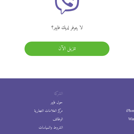
لا يتوفر لديك فايبر؟
تنزيل الآن
الشركة
حول فايبر
iPho
مركز العلامات التجارية
Wi
الوظائف
الشروط والسياسات