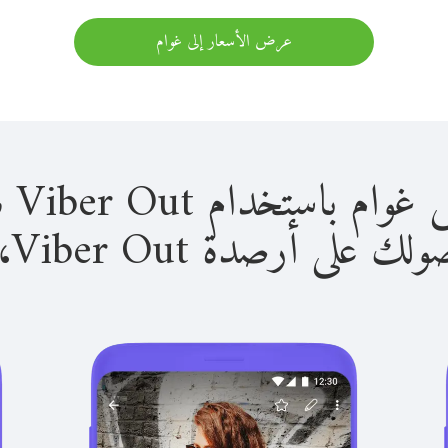
عرض الأسعار إلى غوام
استخدام Viber Out سهل للغاية.
لى أرصدة Viber Out، يمكنك: