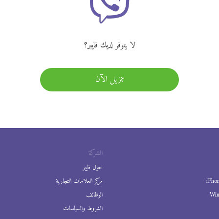
لا يتوفر لديك فايبر؟
تنزيل الآن
الشركة
حول فايبر
iPho
مركز العلامات التجارية
Wi
الوظائف
الشروط والسياسات