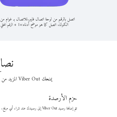
اتصل بالرقم من لوحة اتصال فايبر.
للاتصال بـ غوام من
الكوك، اتصل كما هو موضح أدناه:
+
+
1
الرقم المحلي
نصائ
يمنحك Viber Out المزيد من وقت المكالمة مقابل تكلفة أقل من المال. اختر من أحد خيارات الاتصال المرنة ذات السعر المنخفض:
حزم الأرصدة
تتم إضافة رصيد Viber Out إلى رصيدك عند شراء أي مبلغ. باستخدام رصيدك، يمكنك إجراء مكالمات إلى أي رقم في العالم بأسعار فايبر المنخفضة.