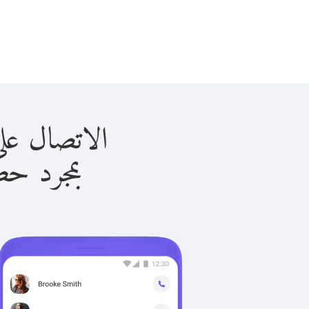
الاتصال على غوام ب
بمجرد حصولك ع