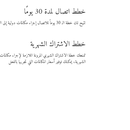
خطط اتصال لمدة 30 يومًا
تتيح لك خطة الـ 30 يوماً للاتصال إجراء مكالمات دولية إلى الوجهة التي تختارها لمدة 30 يوماً بأسعار فايبر المنخفضة.
خطط الاشتراك الشهرية
تمنحك خطة الاشتراك الشهري المرونة اللازمة لإجراء مكالم
الشهرية، يمكنك توفير أسعار المكالمات التي تجريها بالفعل