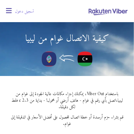
تسجيل دخول
oggle
gation
كيفية الاتصال غوام من ليبيا
باستخدام Viber Out، يمكنك إجراء مكالمات عالية الجودة إلى غوام من
ليبيا.
اتصل بأي رقم في غوام - هاتف أرضي أو محمول! - بداية من 2.3 ¢ فقط
لكل دقيقة.
قم بشراء حزم أرصدة أو خطة اتصال للحصول على أفضل الأسعار في الدقيقة إلى
غوام.