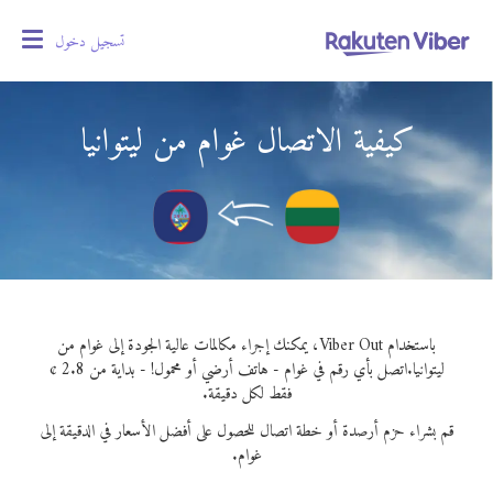
تسجيل دخول
oggle
gation
كيفية الاتصال غوام من ليتوانيا
باستخدام Viber Out، يمكنك إجراء مكالمات عالية الجودة إلى غوام من
ليتوانيا.
اتصل بأي رقم في غوام - هاتف أرضي أو محمول! - بداية من 2.8 ¢
فقط لكل دقيقة.
قم بشراء حزم أرصدة أو خطة اتصال للحصول على أفضل الأسعار في الدقيقة إلى
غوام.