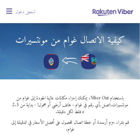
تسجيل دخول
oggle
gation
كيفية الاتصال غوام من مونتسيرات
باستخدام Viber Out، يمكنك إجراء مكالمات عالية الجودة إلى غوام من
مونتسيرات.
اتصل بأي رقم في غوام - هاتف أرضي أو محمول! - بداية من 2.3
¢ فقط لكل دقيقة.
قم بشراء حزم أرصدة أو خطة اتصال للحصول على أفضل الأسعار في الدقيقة إلى
غوام.