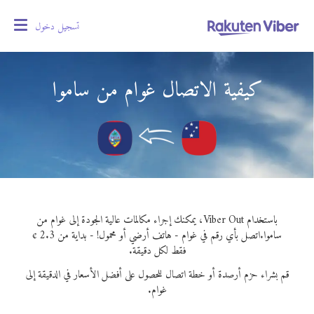
تسجيل دخول
oggle
gation
كيفية الاتصال غوام من ساموا
باستخدام Viber Out، يمكنك إجراء مكالمات عالية الجودة إلى غوام من
ساموا.
اتصل بأي رقم في غوام - هاتف أرضي أو محمول! - بداية من 2.3 ¢
فقط لكل دقيقة.
قم بشراء حزم أرصدة أو خطة اتصال للحصول على أفضل الأسعار في الدقيقة إلى
غوام.