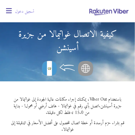
تسجيل دخول
oggle
gation
كيفية الاتصال غواتيمالا من جزيرة
أسينشن
باستخدام Viber Out، يمكنك إجراء مكالمات عالية الجودة إلى غواتيمالا من
جزيرة أسينشن.
اتصل بأي رقم في غواتيمالا - هاتف أرضي أو محمول! - بداية
من 15.0 ¢ فقط لكل دقيقة.
قم بشراء حزم أرصدة أو خطة اتصال للحصول على أفضل الأسعار في الدقيقة إلى
غواتيمالا.