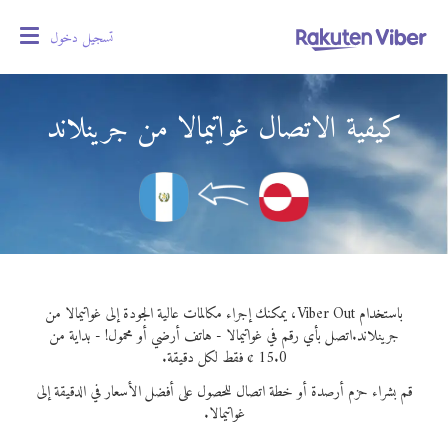
تسجيل دخول
oggle
gation
كيفية الاتصال غواتيمالا من جرينلاند
باستخدام Viber Out، يمكنك إجراء مكالمات عالية الجودة إلى غواتيمالا من
جرينلاند.
اتصل بأي رقم في غواتيمالا - هاتف أرضي أو محمول! - بداية من
15.0 ¢ فقط لكل دقيقة.
قم بشراء حزم أرصدة أو خطة اتصال للحصول على أفضل الأسعار في الدقيقة إلى
غواتيمالا.