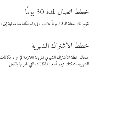
خطط اتصال لمدة 30 يومًا
تتيح لك خطة الـ 30 يوماً للاتصال إجراء مكالمات دولية إلى الوجهة التي تختارها لمدة 30 يوماً بأسعار فايبر المنخفضة.
خطط الاشتراك الشهرية
تمنحك خطة الاشتراك الشهري المرونة اللازمة لإجراء مكالم
الشهرية، يمكنك توفير أسعار المكالمات التي تجريها بالفعل