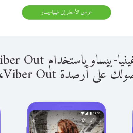
عرض الأسعار إلى غينيا-بيساو
و باستخدام Viber Out سهل للغاية.
لى أرصدة Viber Out، يمكنك: