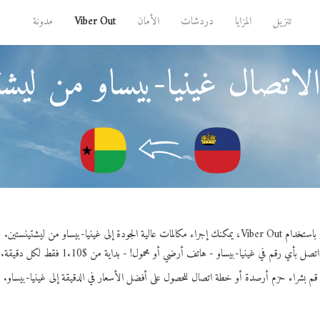
تنزيل
المزايا
دردشات
الأمان
Viber Out
مدونة
لاتصال غينيا-بيساو من ليشت
باستخدام Viber Out، يمكنك إجراء مكالمات عالية الجودة إلى غينيا-بيساو من ليشتينستين.
اتصل بأي رقم في غينيا-بيساو - هاتف أرضي أو محمول! - بداية من $1.10 فقط لكل دقيقة.
قم بشراء حزم أرصدة أو خطة اتصال للحصول على أفضل الأسعار في الدقيقة إلى غينيا-بيساو.