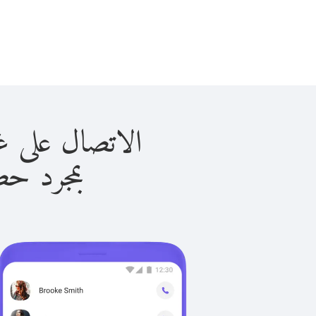
الاتصال على غينيا-بيسا
بمجرد حصولك ع