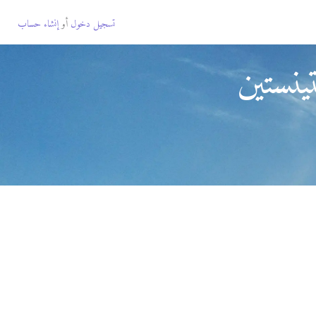
تسجيل دخول
أو
إنشاء حساب
ينستين