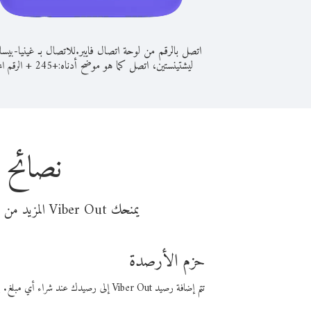
اتصل بالرقم من لوحة اتصال فايبر.
للاتصال بـ غينيا-بيس
ليشتينستين، اتصل كما هو موضح أدناه:
+
+
245
الرقم الم
نصائح 
يمنحك Viber Out المزيد من وقت المكالمة مقابل تكلفة أقل من المال. اختر من أحد خيارات الاتصال المرنة ذات السعر المنخفض:
حزم الأرصدة
تتم إضافة رصيد Viber Out إلى رصيدك عند شراء أي مبلغ. باستخدام رصيدك، يمكنك إجراء مكالمات إلى أي رقم في العالم بأسعار فايبر المنخفضة.