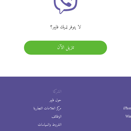
لا يتوفر لديك فايبر؟
تنزيل الآن
الشركة
حول فايبر
iPho
مركز العلامات التجارية
Wi
الوظائف
الشروط والسياسات