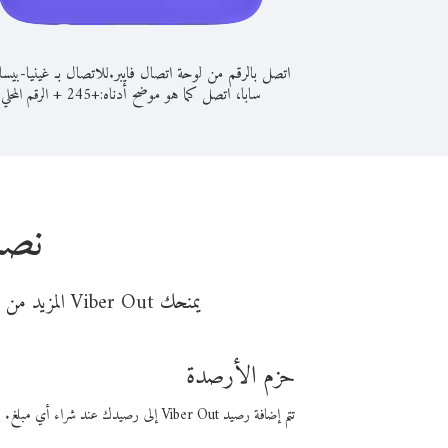
اتصل بالرقم من لوحة اتصال فايبر.
للاتصال بـ غينيا-بيس
سابا، اتصل كما هو موضح أدناه:
+
+
245
الرقم المحلي
نصا
يمنحك Viber Out المزيد من وقت المكالمة مقابل تكلفة أقل من المال. اختر من أحد خيارات الاتصال المرنة ذات السعر المنخفض:
حزم الأرصدة
تتم إضافة رصيد Viber Out إلى رصيدك عند شراء أي مبلغ. باستخدام رصيدك، يمكنك إجراء مكالمات إلى أي رقم في العالم بأسعار فايبر المنخفضة.