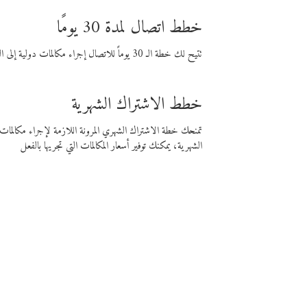
خطط اتصال لمدة 30 يومًا
تتيح لك خطة الـ 30 يوماً للاتصال إجراء مكالمات دولية إلى الوجهة التي تختارها لمدة 30 يوماً بأسعار فايبر المنخفضة.
خطط الاشتراك الشهرية
تمنحك خطة الاشتراك الشهري المرونة اللازمة لإجراء مكالم
الشهرية، يمكنك توفير أسعار المكالمات التي تجريها بالفعل