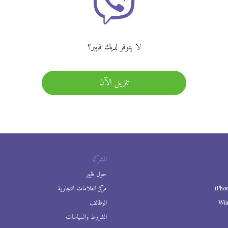
لا يتوفر لديك فايبر؟
تنزيل الآن
الشركة
حول فايبر
iPho
مركز العلامات التجارية
Wi
الوظائف
الشروط والسياسات