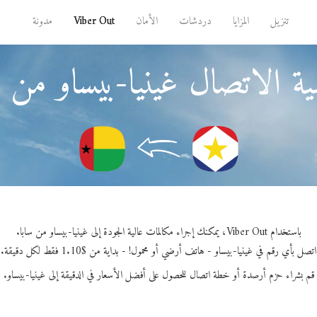
تنزيل
المزايا
دردشات
الأمان
Viber Out
مدونة
ة الاتصال غينيا-بيساو من س
باستخدام Viber Out، يمكنك إجراء مكالمات عالية الجودة إلى غينيا-بيساو من سابا.
اتصل بأي رقم في غينيا-بيساو - هاتف أرضي أو محمول! - بداية من $1.10 فقط لكل دقيقة.
قم بشراء حزم أرصدة أو خطة اتصال للحصول على أفضل الأسعار في الدقيقة إلى غينيا-بيساو.