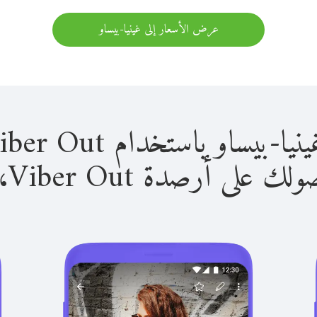
عرض الأسعار إلى غينيا-بيساو
و باستخدام Viber Out سهل للغاية.
لى أرصدة Viber Out، يمكنك: