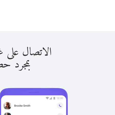
الاتصال على غينيا-بيسا
بمجرد حصولك ع