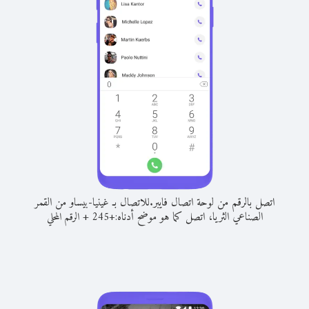
اتصل بالرقم من لوحة اتصال فايبر.
للاتصال بـ غينيا-بيساو من القمر
الصناعي الثريا، اتصل كما هو موضح أدناه:
+
+
245
الرقم المحلي