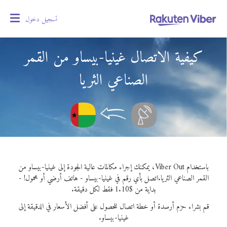
تسجيل دخول
oggle
gation
كيفية الاتصال غينيا-بيساو من القمر
الصناعي الثريا
باستخدام Viber Out، يمكنك إجراء مكالمات عالية الجودة إلى غينيا-بيساو من
القمر الصناعي الثريا.
اتصل بأي رقم في غينيا-بيساو - هاتف أرضي أو محمول! -
بداية من $1.10 فقط لكل دقيقة.
قم بشراء حزم أرصدة أو خطة اتصال للحصول على أفضل الأسعار في الدقيقة إلى
غينيا-بيساو.