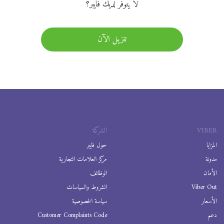
لا يتوفر لديك فايبر؟
تنزيل الآن
VIBER
الشركة
المزايا
حول فايبر
مدونة
مركز العلامات التجارية
الأمان
الوظائف
Viber Out
الشروط والسياسات
الأسعار
سياسة الخصوصية
دعم
Customer Complaints Code