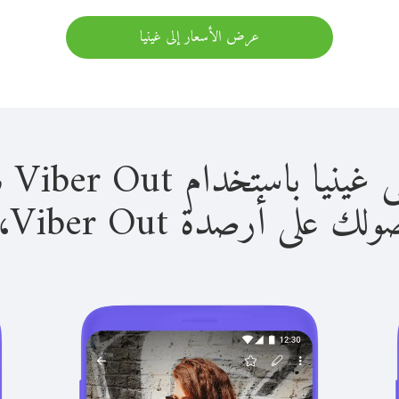
عرض الأسعار إلى غينيا
استخدام Viber Out سهل للغاية.
لى أرصدة Viber Out، يمكنك: