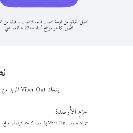
اتصل بالرقم من لوحة اتصال فايبر.
للاتصال بـ غينيا من ا
اتصل كما هو موضح أدناه:
+
+
224
الرقم المحلي
نص
يمنحك Viber Out المزيد من وقت المكالمة مقابل تكلفة أقل من المال. اختر من أحد خيارات الاتصال المرنة ذات السعر المنخفض:
حزم الأرصدة
تتم إضافة رصيد Viber Out إلى رصيدك عند شراء أي مبلغ. باستخدام رصيدك، يمكنك إجراء مكالمات إلى أي رقم في العالم بأسعار فايبر المنخفضة.