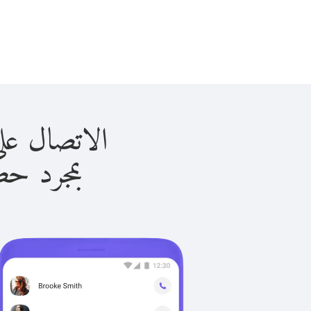
الاتصال على غينيا ب
بمجرد حصولك ع