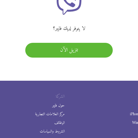
لا يتوفر لديك فايبر؟
تنزيل الآن
الشركة
حول فايبر
iPho
مركز العلامات التجارية
Wi
الوظائف
الشروط والسياسات