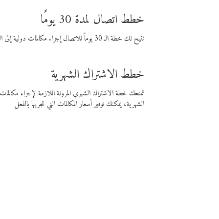
خطط اتصال لمدة 30 يومًا
تتيح لك خطة الـ 30 يوماً للاتصال إجراء مكالمات دولية إلى الوجهة التي تختارها لمدة 30 يوماً بأسعار فايبر المنخفضة.
خطط الاشتراك الشهرية
تمنحك خطة الاشتراك الشهري المرونة اللازمة لإجراء مكالم
الشهرية، يمكنك توفير أسعار المكالمات التي تجريها بالفعل