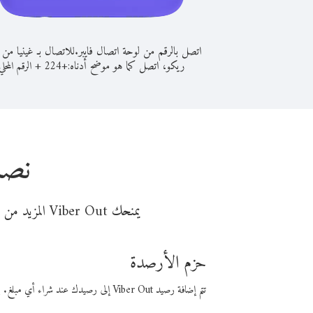
اتصل بالرقم من لوحة اتصال فايبر.
للاتصال بـ غينيا من ب
ريكو، اتصل كما هو موضح أدناه:
+
+
224
الرقم المحلي
نصا
يمنحك Viber Out المزيد من وقت المكالمة مقابل تكلفة أقل من المال. اختر من أحد خيارات الاتصال المرنة ذات السعر المنخفض:
حزم الأرصدة
تتم إضافة رصيد Viber Out إلى رصيدك عند شراء أي مبلغ. باستخدام رصيدك، يمكنك إجراء مكالمات إلى أي رقم في العالم بأسعار فايبر المنخفضة.