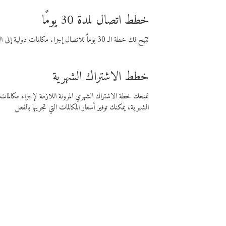
خطط اتصال لمدة 30 يومًا
تتيح لك خطة الـ 30 يوماً للاتصال إجراء مكالمات دولية إلى الوجهة التي تختارها لمدة 30 يوماً بأسعار فايبر المنخفضة.
خطط الاشتراك الشهرية
تمنحك خطة الاشتراك الشهري المرونة اللازمة لإجراء مكالم
الشهرية، يمكنك توفير أسعار المكالمات التي تجريها بالفعل