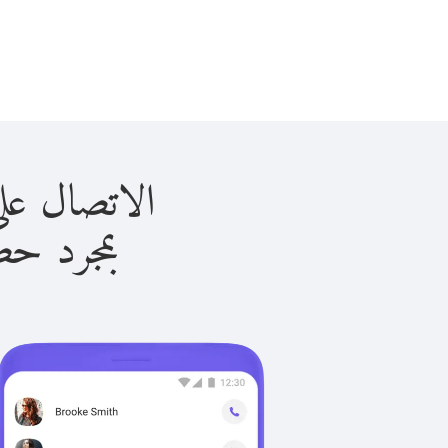
الاتصال على غينيا ب
بمجرد حصولك ع