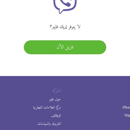
لا يتوفر لديك فايبر؟
تنزيل الآن
الشركة
حول فايبر
iPho
مركز العلامات التجارية
Wi
الوظائف
الشروط والسياسات