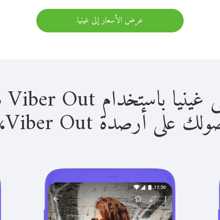
عرض الأسعار إلى غينيا
استخدام Viber Out سهل للغاية.
لى أرصدة Viber Out، يمكنك: