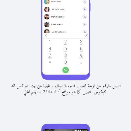
اتصل بالرقم من لوحة اتصال فايبر.
للاتصال بـ غينيا من جزر توركس آند
كايكوس، اتصل كما هو موضح أدناه:
+
+
224
الرقم المحلي