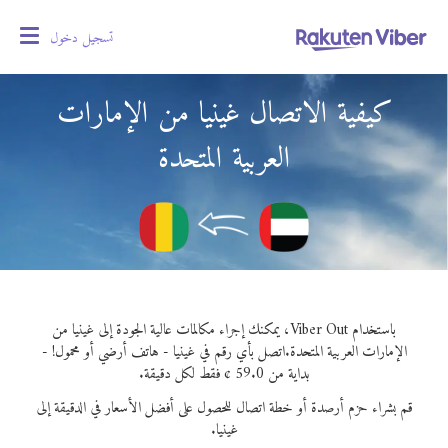
تسجيل دخول
oggle
gation
كيفية الاتصال غينيا من الإمارات
العربية المتحدة
باستخدام Viber Out، يمكنك إجراء مكالمات عالية الجودة إلى غينيا من
الإمارات العربية المتحدة.
اتصل بأي رقم في غينيا - هاتف أرضي أو محمول! -
بداية من 59.0 ¢ فقط لكل دقيقة.
قم بشراء حزم أرصدة أو خطة اتصال للحصول على أفضل الأسعار في الدقيقة إلى
غينيا.