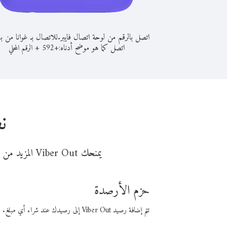
اتصل بالرقم من لوحة اتصال فايبر.
للاتصال بـ غوانا من ب
اتصل كما هو موضح أدناه:
+
+
592
الرقم المحلي
ن
يمنحك Viber Out المزيد من وقت المكالمة مقابل تكلفة أقل من المال. اختر من أحد خيارات الاتصال المرنة ذات السعر المنخفض:
حزم الأرصدة
تتم إضافة رصيد Viber Out إلى رصيدك عند شراء أي مبلغ. باستخدام رصيدك، يمكنك إجراء مكالمات إلى أي رقم في العالم بأسعار فايبر المنخفضة.