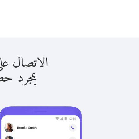
الاتصال على غوانا ب
بمجرد حصولك ع