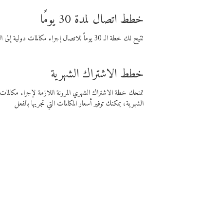
خطط اتصال لمدة 30 يومًا
تتيح لك خطة الـ 30 يوماً للاتصال إجراء مكالمات دولية إلى الوجهة التي تختارها لمدة 30 يوماً بأسعار فايبر المنخفضة.
خطط الاشتراك الشهرية
تمنحك خطة الاشتراك الشهري المرونة اللازمة لإجراء مكالم
الشهرية، يمكنك توفير أسعار المكالمات التي تجريها بالفعل