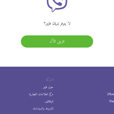
لا يتوفر لديك فايبر؟
تنزيل الآن
الشركة
حول فايبر
iPho
مركز العلامات التجارية
Wi
الوظائف
الشروط والسياسات