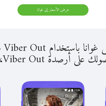
عرض الأسعار إلى غوانا
استخدام Viber Out سهل للغاية.
لى أرصدة Viber Out، يمكنك: