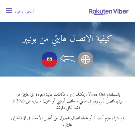
تسجيل دخول
oggle
gation
كيفية الاتصال هايتي من بونيير
باستخدام Viber Out، يمكنك إجراء مكالمات عالية الجودة إلى هايتي من
بونيير.
اتصل بأي رقم في هايتي - هاتف أرضي أو محمول! - بداية من 39.0 ¢
فقط لكل دقيقة.
قم بشراء حزم أرصدة أو خطة اتصال للحصول على أفضل الأسعار في الدقيقة إلى
هايتي.