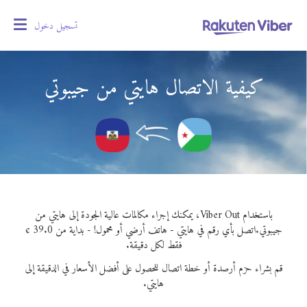
تسجيل دخول
oggle
gation
كيفية الاتصال هايتي من جيبوتي
باستخدام Viber Out، يمكنك إجراء مكالمات عالية الجودة إلى هايتي من
جيبوتي.
اتصل بأي رقم في هايتي - هاتف أرضي أو محمول! - بداية من 39.0 ¢
فقط لكل دقيقة.
قم بشراء حزم أرصدة أو خطة اتصال للحصول على أفضل الأسعار في الدقيقة إلى
هايتي.