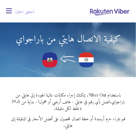
تسجيل دخول
oggle
gation
كيفية الاتصال هايتي من باراجواي
باستخدام Viber Out، يمكنك إجراء مكالمات عالية الجودة إلى هايتي من
باراجواي.
اتصل بأي رقم في هايتي - هاتف أرضي أو محمول! - بداية من 39.0
¢ فقط لكل دقيقة.
قم بشراء حزم أرصدة أو خطة اتصال للحصول على أفضل الأسعار في الدقيقة إلى
هايتي.