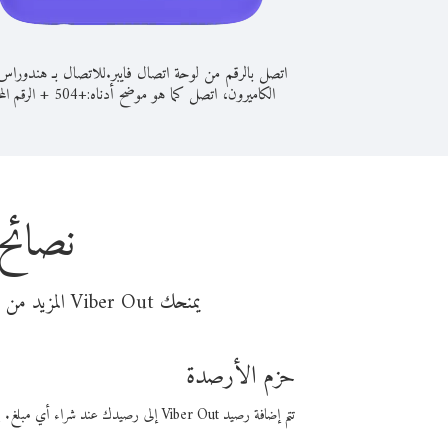
اتصل بالرقم من لوحة اتصال فايبر.
للاتصال بـ هندوراس
الكاميرون، اتصل كما هو موضح أدناه:
+
+
504
الرقم الم
نصائح
يمنحك Viber Out المزيد من وقت المكالمة مقابل تكلفة أقل من المال. اختر من أحد خيارات الاتصال المرنة ذات السعر المنخفض:
حزم الأرصدة
تتم إضافة رصيد Viber Out إلى رصيدك عند شراء أي مبلغ. باستخدام رصيدك، يمكنك إجراء مكالمات إلى أي رقم في العالم بأسعار فايبر المنخفضة.