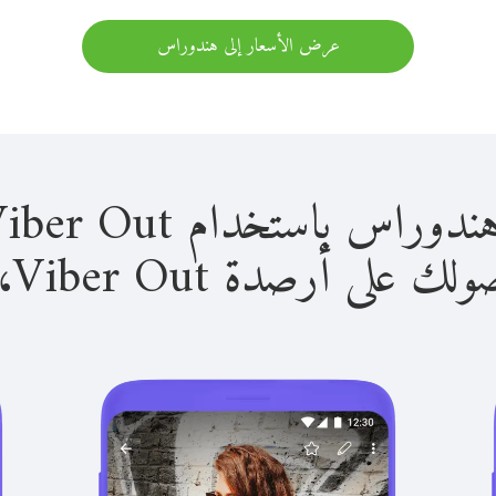
عرض الأسعار إلى هندوراس
باستخدام Viber Out سهل للغاية.
لى أرصدة Viber Out، يمكنك: