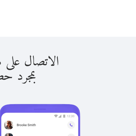
الاتصال على هندوراس 
بمجرد حصولك ع