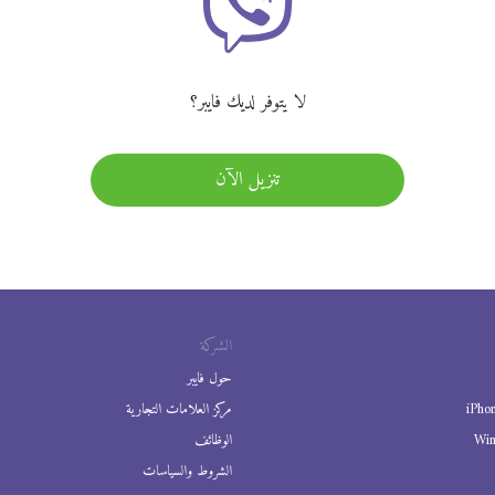
لا يتوفر لديك فايبر؟
تنزيل الآن
الشركة
حول فايبر
iPho
مركز العلامات التجارية
Wi
الوظائف
الشروط والسياسات