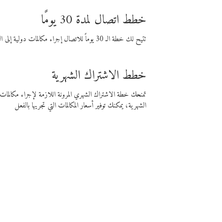
خطط اتصال لمدة 30 يومًا
تتيح لك خطة الـ 30 يوماً للاتصال إجراء مكالمات دولية إلى الوجهة التي تختارها لمدة 30 يوماً بأسعار فايبر المنخفضة.
خطط الاشتراك الشهرية
تمنحك خطة الاشتراك الشهري المرونة اللازمة لإجراء مكالم
الشهرية، يمكنك توفير أسعار المكالمات التي تجريها بالفعل