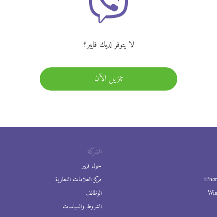
لا يتوفر لديك فايبر؟
تنزيل الآن
الشركة
حول فايبر
iPho
مركز العلامات التجارية
Wi
الوظائف
الشروط والسياسات