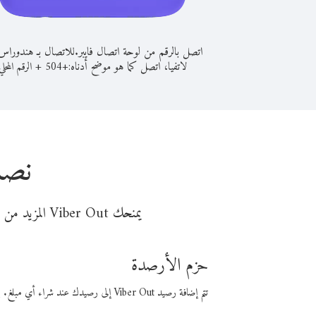
اتصل بالرقم من لوحة اتصال فايبر.
للاتصال بـ هندوراس
لاتفيا، اتصل كما هو موضح أدناه:
+
+
504
الرقم المحلي
نصا
يمنحك Viber Out المزيد من وقت المكالمة مقابل تكلفة أقل من المال. اختر من أحد خيارات الاتصال المرنة ذات السعر المنخفض:
حزم الأرصدة
تتم إضافة رصيد Viber Out إلى رصيدك عند شراء أي مبلغ. باستخدام رصيدك، يمكنك إجراء مكالمات إلى أي رقم في العالم بأسعار فايبر المنخفضة.