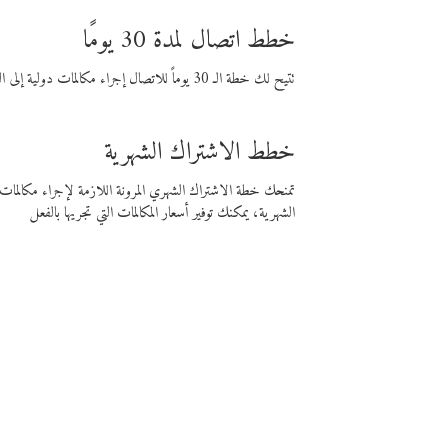
خطط اتصال لمدة 30 يومًا
تتيح لك خطة الـ 30 يوماً للاتصال إجراء مكالمات دولية إلى الوجهة التي تختارها لمدة 30 يوماً بأسعار فايبر المنخفضة.
خطط الاشتراك الشهرية
تمنحك خطة الاشتراك الشهري المرونة اللازمة لإجراء مكالم
الشهرية، يمكنك توفير أسعار المكالمات التي تجريها بالفعل