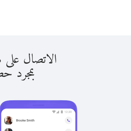
الاتصال على هندوراس 
بمجرد حصولك ع