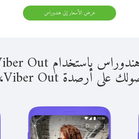
عرض الأسعار إلى هندوراس
باستخدام Viber Out سهل للغاية.
لى أرصدة Viber Out، يمكنك: