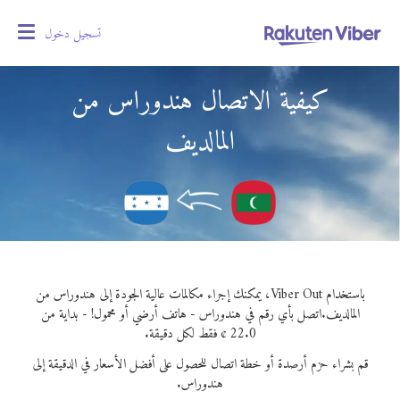
تسجيل دخول
oggle
gation
كيفية الاتصال هندوراس من
المالديف
باستخدام Viber Out، يمكنك إجراء مكالمات عالية الجودة إلى هندوراس من
المالديف.
اتصل بأي رقم في هندوراس - هاتف أرضي أو محمول! - بداية من
22.0 ¢ فقط لكل دقيقة.
قم بشراء حزم أرصدة أو خطة اتصال للحصول على أفضل الأسعار في الدقيقة إلى
هندوراس.