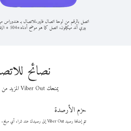
اتصل بالرقم من لوحة اتصال فايبر.
للاتصال بـ هندوراس م
بيري آند ميكيلون، اتصل كما هو موضح أدناه:
+
+
504
الرق
نصائح للاتص
يمنحك Viber Out المزيد من وقت المكالمة مقابل تكلفة أقل من المال. اختر من أحد خيارات الاتصال المرنة ذات السعر المنخفض:
حزم الأرصدة
تتم إضافة رصيد Viber Out إلى رصيدك عند شراء أي مبلغ. باستخدام رصيدك، يمكنك إجراء مكالمات إلى أي رقم في العالم بأسعار فايبر المنخفضة.