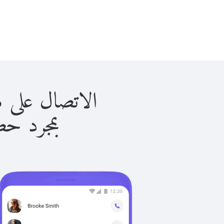
الاتصال على هندوراس 
بمجرد حصولك ع