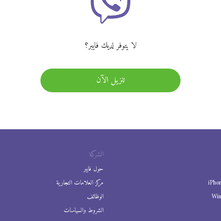
لا يتوفر لديك فايبر؟
تنزيل الآن
الشركة
حول فايبر
iPho
مركز العلامات التجارية
Wi
الوظائف
الشروط والسياسات