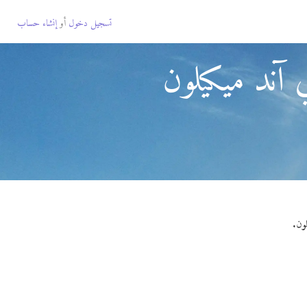
تسجيل دخول
أو
إنشاء حساب
آند ميكيلون