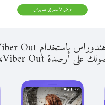
عرض الأسعار إلى هندوراس
باستخدام Viber Out سهل للغاية.
لى أرصدة Viber Out، يمكنك: