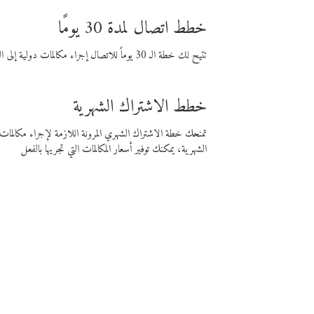
خطط اتصال لمدة 30 يومًا
تتيح لك خطة الـ 30 يوماً للاتصال إجراء مكالمات دولية إلى الوجهة التي تختارها لمدة 30 يوماً بأسعار فايبر المنخفضة.
خطط الاشتراك الشهرية
تمنحك خطة الاشتراك الشهري المرونة اللازمة لإجراء مكالم
الشهرية، يمكنك توفير أسعار المكالمات التي تجريها بالفعل