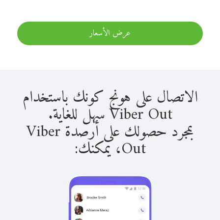
عرض الأسعار
الاتصال على هونج كونك باستخدام
Viber Out سهل للغاية.
بمجرد حصولك على أرصدة Viber
Out، يمكنك: