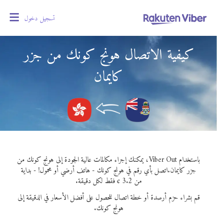
تسجيل دخول
oggle
gation
كيفية الاتصال هونج كونك من جزر
كايمان
باستخدام Viber Out، يمكنك إجراء مكالمات عالية الجودة إلى هونج كونك من
جزر كايمان.
اتصل بأي رقم في هونج كونك - هاتف أرضي أو محمول! - بداية
من 3.2 ¢ فقط لكل دقيقة.
قم بشراء حزم أرصدة أو خطة اتصال للحصول على أفضل الأسعار في الدقيقة إلى
هونج كونك.