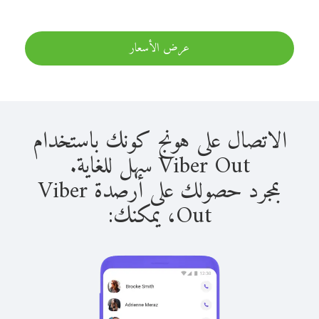
عرض الأسعار
الاتصال على هونج كونك باستخدام
Viber Out سهل للغاية.
بمجرد حصولك على أرصدة Viber
Out، يمكنك: