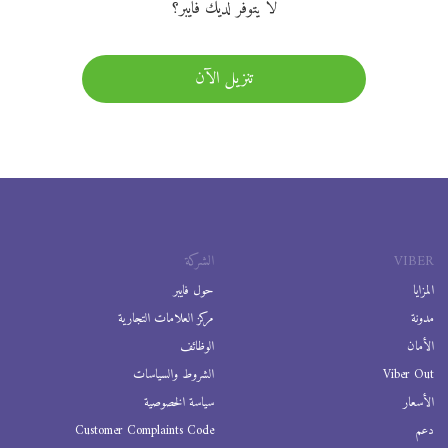
لا يتوفر لديك فايبر؟
تنزيل الآن
VIBER
الشركة
المزايا
حول فايبر
مدونة
مركز العلامات التجارية
الأمان
الوظائف
Viber Out
الشروط والسياسات
الأسعار
سياسة الخصوصية
دعم
Customer Complaints Code