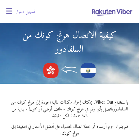
تسجيل دخول
oggle
gation
كيفية الاتصال هونج كونك من
السلفادور
باستخدام Viber Out، يمكنك إجراء مكالمات عالية الجودة إلى هونج كونك من
السلفادور.
اتصل بأي رقم في هونج كونك - هاتف أرضي أو محمول! - بداية من
3.2 ¢ فقط لكل دقيقة.
قم بشراء حزم أرصدة أو خطة اتصال للحصول على أفضل الأسعار في الدقيقة إلى
هونج كونك.