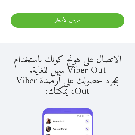
عرض الأسعار
الاتصال على هونج كونك باستخدام
Viber Out سهل للغاية.
بمجرد حصولك على أرصدة Viber
Out، يمكنك: