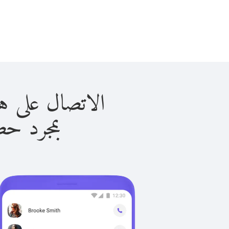
الاتصال على هونج كونك 
بمجرد حصولك ع