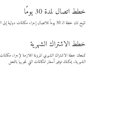
خطط اتصال لمدة 30 يومًا
تتيح لك خطة الـ 30 يوماً للاتصال إجراء مكالمات دولية إلى الوجهة التي تختارها لمدة 30 يوماً بأسعار فايبر المنخفضة.
خطط الاشتراك الشهرية
تمنحك خطة الاشتراك الشهري المرونة اللازمة لإجراء مكالم
الشهرية، يمكنك توفير أسعار المكالمات التي تجريها بالفعل