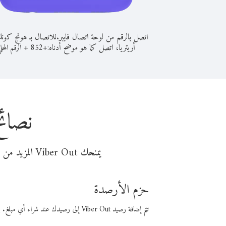
اتصل بالرقم من لوحة اتصال فايبر.
للاتصال بـ هونج كون
أريتريا، اتصل كما هو موضح أدناه:
+
+
852
الرقم المحل
نصائح
يمنحك Viber Out المزيد من وقت المكالمة مقابل تكلفة أقل من المال. اختر من أحد خيارات الاتصال المرنة ذات السعر المنخفض:
حزم الأرصدة
تتم إضافة رصيد Viber Out إلى رصيدك عند شراء أي مبلغ. باستخدام رصيدك، يمكنك إجراء مكالمات إلى أي رقم في العالم بأسعار فايبر المنخفضة.