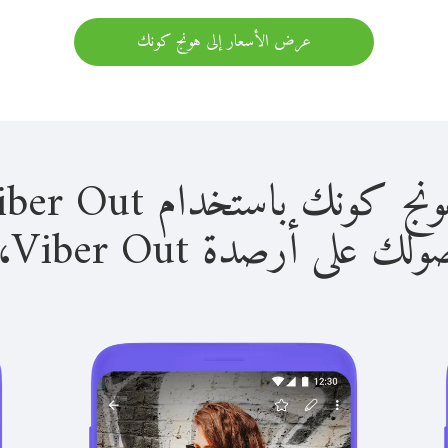
عرض الأسعار إلى هونج كونك
باستخدام Viber Out سهل للغاية.
لى أرصدة Viber Out، يمكنك: