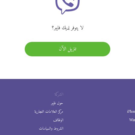
لا يتوفر لديك فايبر؟
تنزيل الآن
الشركة
حول فايبر
iPho
مركز العلامات التجارية
Wi
الوظائف
الشروط والسياسات