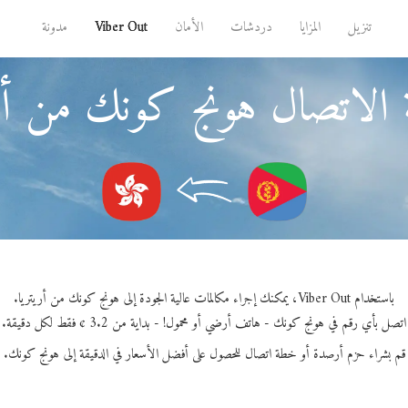
تنزيل
المزايا
دردشات
الأمان
Viber Out
مدونة
 الاتصال هونج كونك من أري
باستخدام Viber Out، يمكنك إجراء مكالمات عالية الجودة إلى هونج كونك من أريتريا.
اتصل بأي رقم في هونج كونك - هاتف أرضي أو محمول! - بداية من 3.2 ¢ فقط لكل دقيقة.
قم بشراء حزم أرصدة أو خطة اتصال للحصول على أفضل الأسعار في الدقيقة إلى هونج كونك.