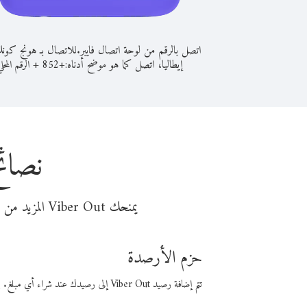
اتصل بالرقم من لوحة اتصال فايبر.
للاتصال بـ هونج كون
إيطاليا، اتصل كما هو موضح أدناه:
+
+
852
الرقم المحل
نصائح
يمنحك Viber Out المزيد من وقت المكالمة مقابل تكلفة أقل من المال. اختر من أحد خيارات الاتصال المرنة ذات السعر المنخفض:
حزم الأرصدة
تتم إضافة رصيد Viber Out إلى رصيدك عند شراء أي مبلغ. باستخدام رصيدك، يمكنك إجراء مكالمات إلى أي رقم في العالم بأسعار فايبر المنخفضة.