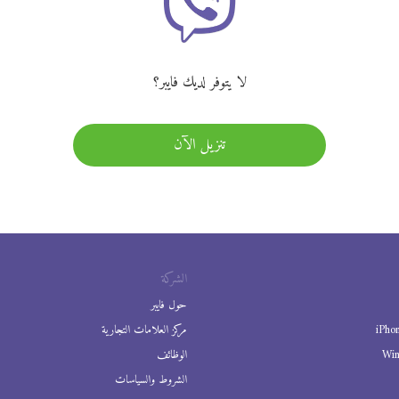
لا يتوفر لديك فايبر؟
تنزيل الآن
الشركة
حول فايبر
iPho
مركز العلامات التجارية
Wi
الوظائف
الشروط والسياسات