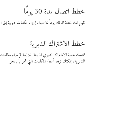
خطط اتصال لمدة 30 يومًا
تتيح لك خطة الـ 30 يوماً للاتصال إجراء مكالمات دولية إلى الوجهة التي تختارها لمدة 30 يوماً بأسعار فايبر المنخفضة.
خطط الاشتراك الشهرية
تمنحك خطة الاشتراك الشهري المرونة اللازمة لإجراء مكالم
الشهرية، يمكنك توفير أسعار المكالمات التي تجريها بالفعل