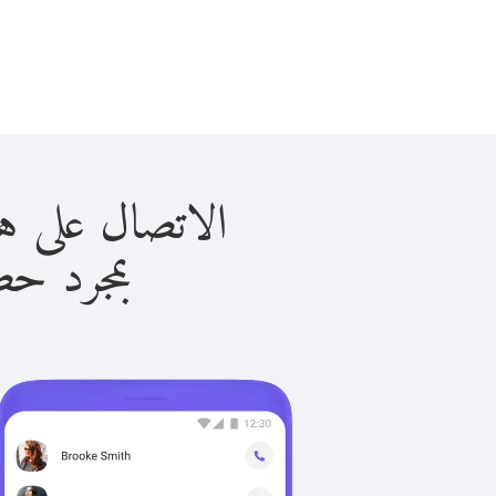
الاتصال على هونج كونك 
بمجرد حصولك ع