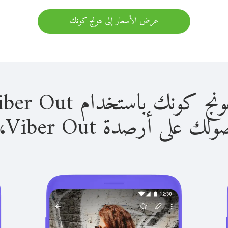
عرض الأسعار إلى هونج كونك
باستخدام Viber Out سهل للغاية.
لى أرصدة Viber Out، يمكنك: