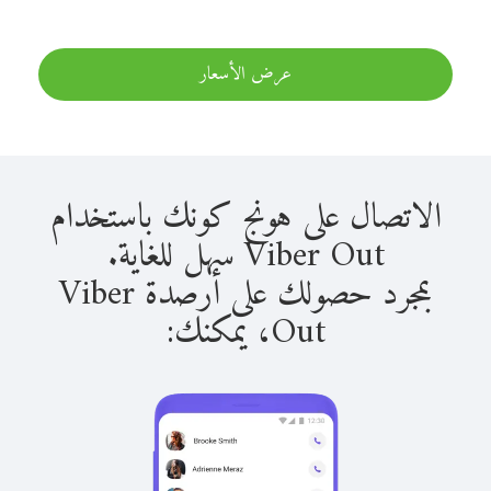
عرض الأسعار
الاتصال على هونج كونك باستخدام
Viber Out سهل للغاية.
بمجرد حصولك على أرصدة Viber
Out، يمكنك: