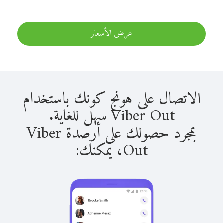
عرض الأسعار
الاتصال على هونج كونك باستخدام
Viber Out سهل للغاية.
بمجرد حصولك على أرصدة Viber
Out، يمكنك: