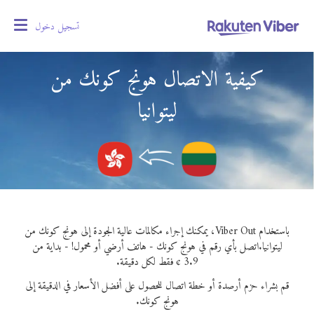
تسجيل دخول
oggle
gation
كيفية الاتصال هونج كونك من
ليتوانيا
باستخدام Viber Out، يمكنك إجراء مكالمات عالية الجودة إلى هونج كونك من
ليتوانيا.
اتصل بأي رقم في هونج كونك - هاتف أرضي أو محمول! - بداية من
3.9 ¢ فقط لكل دقيقة.
قم بشراء حزم أرصدة أو خطة اتصال للحصول على أفضل الأسعار في الدقيقة إلى
هونج كونك.