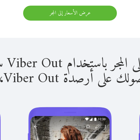
عرض الأسعار إلى المجر
استخدام Viber Out سهل للغاية.
لى أرصدة Viber Out، يمكنك: