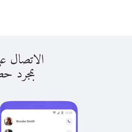
الاتصال على المجر ب
بمجرد حصولك ع