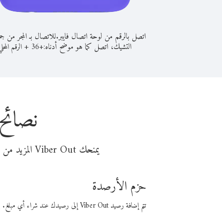
اتصل بالرقم من لوحة اتصال فايبر.
للاتصال بـ المجر من جم
التشيك، اتصل كما هو موضح أدناه:
+
+
36
الرقم المحلي
نصائح 
يمنحك Viber Out المزيد من وقت المكالمة مقابل تكلفة أقل من المال. اختر من أحد خيارات الاتصال المرنة ذات السعر المنخفض:
حزم الأرصدة
تتم إضافة رصيد Viber Out إلى رصيدك عند شراء أي مبلغ. باستخدام رصيدك، يمكنك إجراء مكالمات إلى أي رقم في العالم بأسعار فايبر المنخفضة.