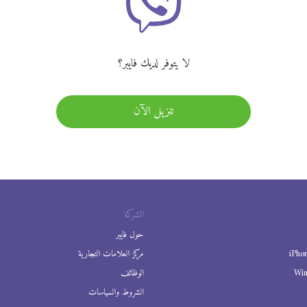
لا يتوفر لديك فايبر؟
تنزيل الآن
الشركة
حول فايبر
iPho
مركز العلامات التجارية
Wi
الوظائف
الشروط والسياسات