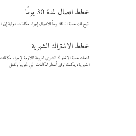
خطط اتصال لمدة 30 يومًا
تتيح لك خطة الـ 30 يوماً للاتصال إجراء مكالمات دولية إلى الوجهة التي تختارها لمدة 30 يوماً بأسعار فايبر المنخفضة.
خطط الاشتراك الشهرية
تمنحك خطة الاشتراك الشهري المرونة اللازمة لإجراء مكالم
الشهرية، يمكنك توفير أسعار المكالمات التي تجريها بالفعل