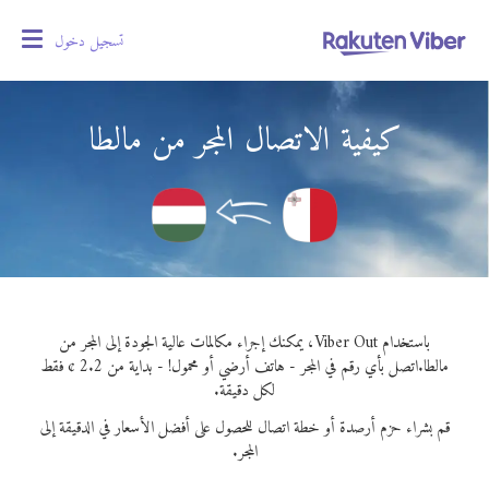
تسجيل دخول
oggle
gation
كيفية الاتصال المجر من مالطا
باستخدام Viber Out، يمكنك إجراء مكالمات عالية الجودة إلى المجر من
مالطا.
اتصل بأي رقم في المجر - هاتف أرضي أو محمول! - بداية من 2.2 ¢ فقط
لكل دقيقة.
قم بشراء حزم أرصدة أو خطة اتصال للحصول على أفضل الأسعار في الدقيقة إلى
المجر.