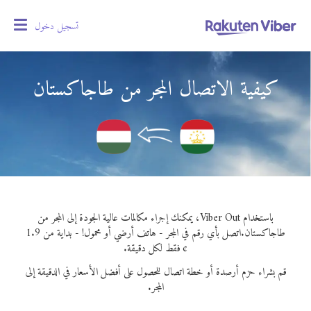
تسجيل دخول
oggle
gation
كيفية الاتصال المجر من طاجاكستان
باستخدام Viber Out، يمكنك إجراء مكالمات عالية الجودة إلى المجر من
طاجاكستان.
اتصل بأي رقم في المجر - هاتف أرضي أو محمول! - بداية من 1.9
¢ فقط لكل دقيقة.
قم بشراء حزم أرصدة أو خطة اتصال للحصول على أفضل الأسعار في الدقيقة إلى
المجر.