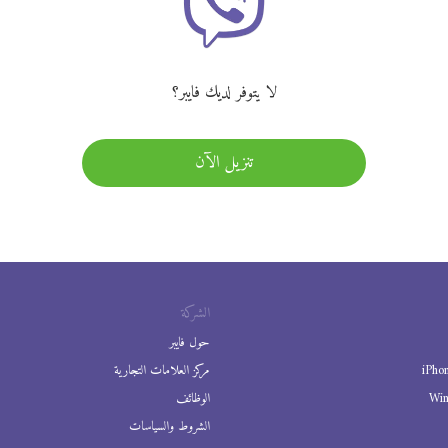
لا يتوفر لديك فايبر؟
تنزيل الآن
الشركة
حول فايبر
iPho
مركز العلامات التجارية
Wi
الوظائف
الشروط والسياسات