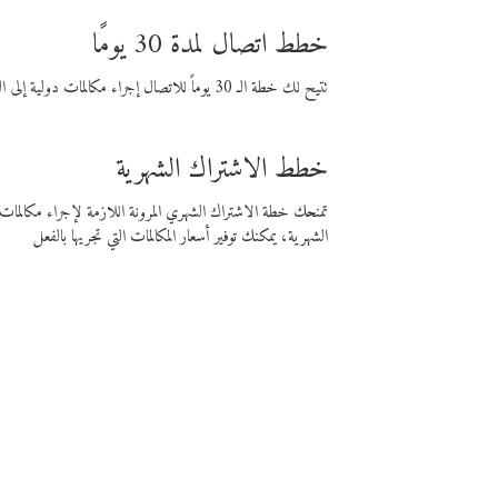
خطط اتصال لمدة 30 يومًا
تتيح لك خطة الـ 30 يوماً للاتصال إجراء مكالمات دولية إلى الوجهة التي تختارها لمدة 30 يوماً بأسعار فايبر المنخفضة.
خطط الاشتراك الشهرية
تمنحك خطة الاشتراك الشهري المرونة اللازمة لإجراء مكالم
الشهرية، يمكنك توفير أسعار المكالمات التي تجريها بالفعل