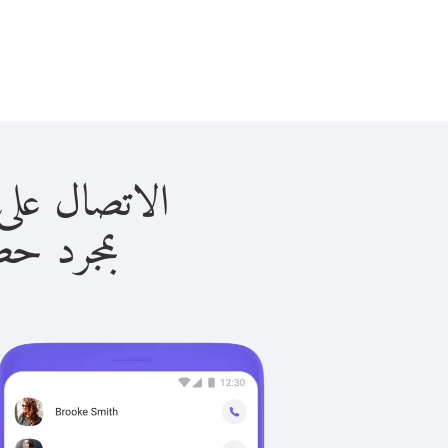
الاتصال على أيسلندا 
بمجرد حصولك ع