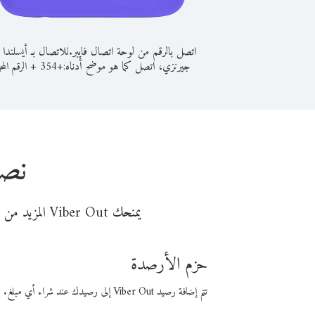
اتصل بالرقم من لوحة اتصال فايبر.
للاتصال بـ أيسلندا
جيرنزي، اتصل كما هو موضح أدناه:
+
+
354
الرقم المح
نصا
يمنحك Viber Out المزيد من وقت المكالمة مقابل تكلفة أقل من المال. اختر من أحد خيارات الاتصال المرنة ذات السعر المنخفض:
حزم الأرصدة
تتم إضافة رصيد Viber Out إلى رصيدك عند شراء أي مبلغ. باستخدام رصيدك، يمكنك إجراء مكالمات إلى أي رقم في العالم بأسعار فايبر المنخفضة.