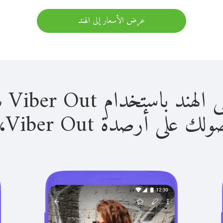
عرض الأسعار إلى الهند
استخدام Viber Out سهل للغاية.
لى أرصدة Viber Out، يمكنك: