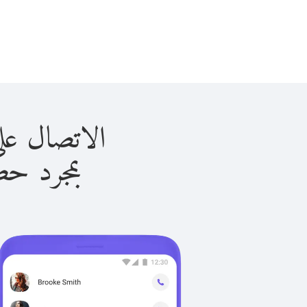
الاتصال على الهند ب
بمجرد حصولك ع