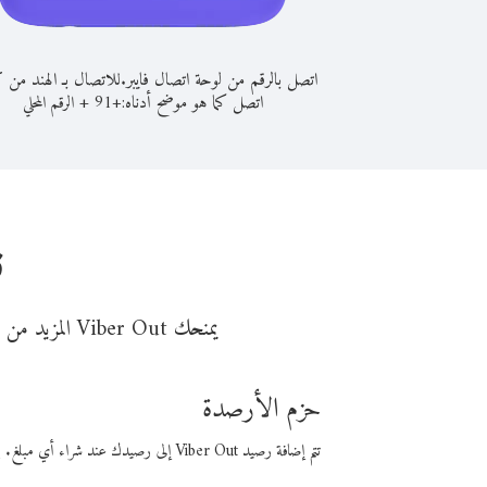
اتصل بالرقم من لوحة اتصال فايبر.
للاتصال بـ الهند من 
اتصل كما هو موضح أدناه:
+
+
91
الرقم المحلي
ن
يمنحك Viber Out المزيد من وقت المكالمة مقابل تكلفة أقل من المال. اختر من أحد خيارات الاتصال المرنة ذات السعر المنخفض:
حزم الأرصدة
تتم إضافة رصيد Viber Out إلى رصيدك عند شراء أي مبلغ. باستخدام رصيدك، يمكنك إجراء مكالمات إلى أي رقم في العالم بأسعار فايبر المنخفضة.