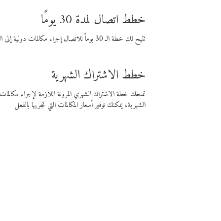
خطط اتصال لمدة 30 يومًا
تتيح لك خطة الـ 30 يوماً للاتصال إجراء مكالمات دولية إلى الوجهة التي تختارها لمدة 30 يوماً بأسعار فايبر المنخفضة.
خطط الاشتراك الشهرية
تمنحك خطة الاشتراك الشهري المرونة اللازمة لإجراء مكالم
الشهرية، يمكنك توفير أسعار المكالمات التي تجريها بالفعل