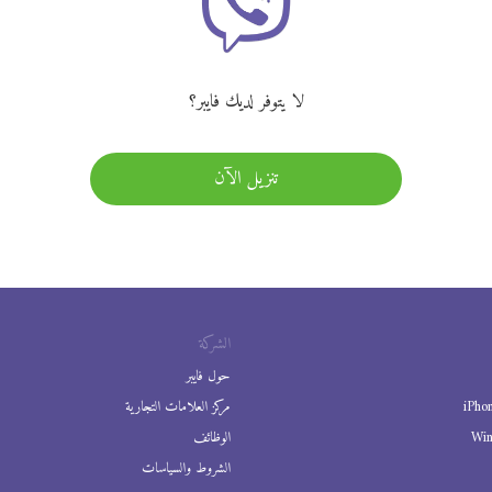
لا يتوفر لديك فايبر؟
تنزيل الآن
الشركة
حول فايبر
iPho
مركز العلامات التجارية
Wi
الوظائف
الشروط والسياسات