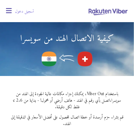
تسجيل دخول
oggle
gation
كيفية الاتصال الهند من سويسرا
باستخدام Viber Out، يمكنك إجراء مكالمات عالية الجودة إلى الهند من
سويسرا.
اتصل بأي رقم في الهند - هاتف أرضي أو محمول! - بداية من 2.6 ¢
فقط لكل دقيقة.
قم بشراء حزم أرصدة أو خطة اتصال للحصول على أفضل الأسعار في الدقيقة إلى
الهند.