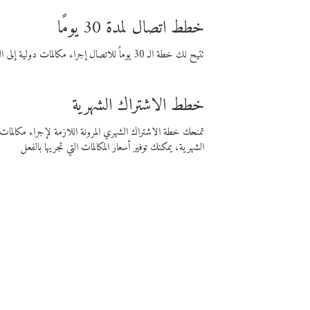
خطط اتصال لمدة 30 يومًا
تتيح لك خطة الـ 30 يوماً للاتصال إجراء مكالمات دولية إلى الوجهة التي تختارها لمدة 30 يوماً بأسعار فايبر المنخفضة.
خطط الاشتراك الشهرية
تمنحك خطة الاشتراك الشهري المرونة اللازمة لإجراء مكالم
الشهرية، يمكنك توفير أسعار المكالمات التي تجريها بالفعل