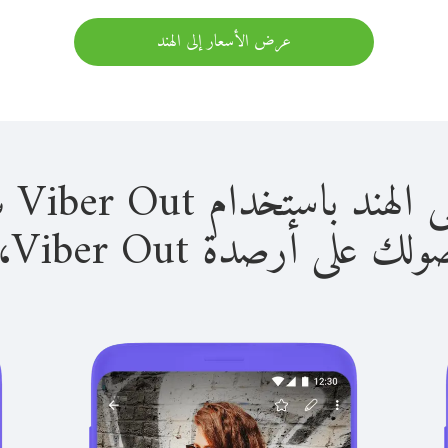
عرض الأسعار إلى الهند
استخدام Viber Out سهل للغاية.
لى أرصدة Viber Out، يمكنك: