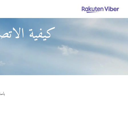
كيفية الاتصا
باستخدام Viber Out، يمكنك إجراء م