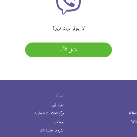
لا يتوفر لديك فايبر؟
تنزيل الآن
الشركة
حول فايبر
iPho
مركز العلامات التجارية
Wi
الوظائف
الشروط والسياسات