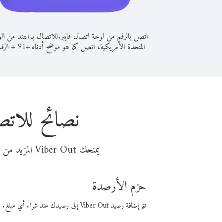
اتصل بالرقم من لوحة اتصال فايبر.
للاتصال بـ الهند من ال
المتحدة الأمريكية، اتصل كما هو موضح أدناه:
+
+
91
الرقم
نصائح للاتص
يمنحك Viber Out المزيد من وقت المكالمة مقابل تكلفة أقل من المال. اختر من أحد خيارات الاتصال المرنة ذات السعر المنخفض:
حزم الأرصدة
تتم إضافة رصيد Viber Out إلى رصيدك عند شراء أي مبلغ. باستخدام رصيدك، يمكنك إجراء مكالمات إلى أي رقم في العالم بأسعار فايبر المنخفضة.