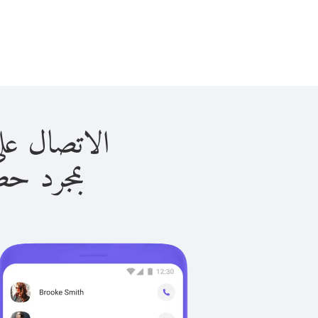
الاتصال على الهند ب
بمجرد حصولك ع