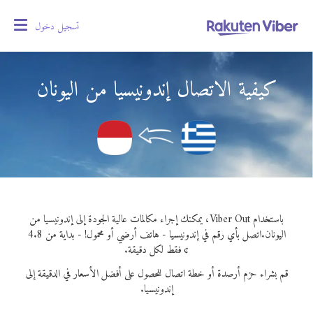
تسجيل دخول
oggle
gation
كيفية الاتصال إندونيسيا من اليونان
باستخدام Viber Out، يمكنك إجراء مكالمات عالية الجودة إلى إندونيسيا من
اليونان.
اتصل بأي رقم في إندونيسيا - هاتف أرضي أو محمول! - بداية من 4.8
¢ فقط لكل دقيقة.
قم بشراء حزم أرصدة أو خطة اتصال للحصول على أفضل الأسعار في الدقيقة إلى
إندونيسيا.