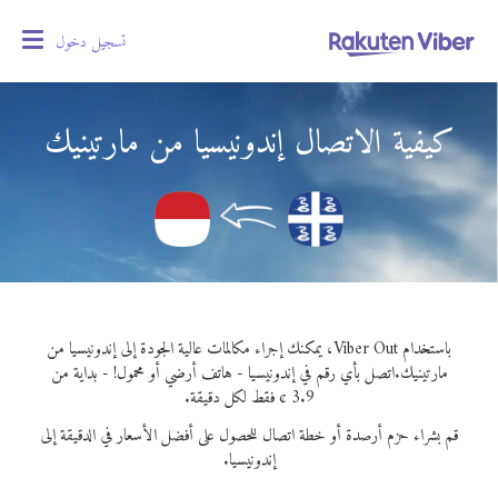
تسجيل دخول
oggle
gation
كيفية الاتصال إندونيسيا من مارتينيك
باستخدام Viber Out، يمكنك إجراء مكالمات عالية الجودة إلى إندونيسيا من
مارتينيك.
اتصل بأي رقم في إندونيسيا - هاتف أرضي أو محمول! - بداية من
3.9 ¢ فقط لكل دقيقة.
قم بشراء حزم أرصدة أو خطة اتصال للحصول على أفضل الأسعار في الدقيقة إلى
إندونيسيا.