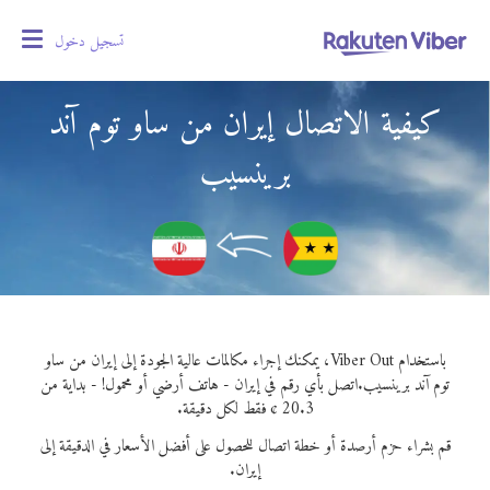
تسجيل دخول
oggle
gation
كيفية الاتصال إيران من ساو توم آند
برينسيب
باستخدام Viber Out، يمكنك إجراء مكالمات عالية الجودة إلى إيران من ساو
توم آند برينسيب.
اتصل بأي رقم في إيران - هاتف أرضي أو محمول! - بداية من
20.3 ¢ فقط لكل دقيقة.
قم بشراء حزم أرصدة أو خطة اتصال للحصول على أفضل الأسعار في الدقيقة إلى
إيران.