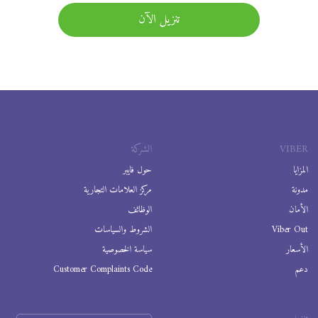
تنزيل الآن
VIBER
الشركة
المزايا
حول فايبر
مدونة
مركز العلامات التجارية
الأمان
الوظائف
Viber Out
الشروط والسياسات
الأسعار
سياسة الخصوصية
دعم
Customer Complaints Code