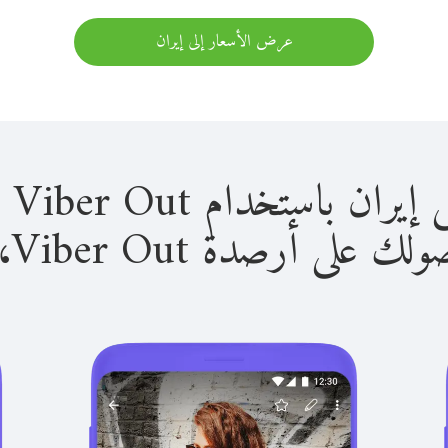
عرض الأسعار إلى إيران
استخدام Viber Out سهل للغاية.
لى أرصدة Viber Out، يمكنك: