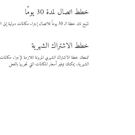
خطط اتصال لمدة 30 يومًا
تتيح لك خطة الـ 30 يوماً للاتصال إجراء مكالمات دولية إلى الوجهة التي تختارها لمدة 30 يوماً بأسعار فايبر المنخفضة.
خطط الاشتراك الشهرية
تمنحك خطة الاشتراك الشهري المرونة اللازمة لإجراء مكالم
الشهرية، يمكنك توفير أسعار المكالمات التي تجريها بالفعل