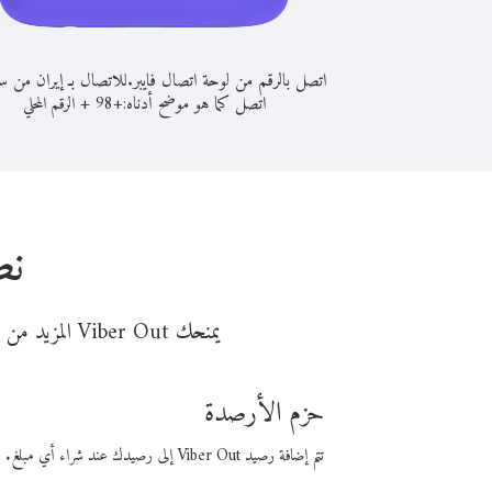
اتصل بالرقم من لوحة اتصال فايبر.
للاتصال بـ إيران من 
اتصل كما هو موضح أدناه:
+
+
98
الرقم المحلي
نص
يمنحك Viber Out المزيد من وقت المكالمة مقابل تكلفة أقل من المال. اختر من أحد خيارات الاتصال المرنة ذات السعر المنخفض:
حزم الأرصدة
تتم إضافة رصيد Viber Out إلى رصيدك عند شراء أي مبلغ. باستخدام رصيدك، يمكنك إجراء مكالمات إلى أي رقم في العالم بأسعار فايبر المنخفضة.