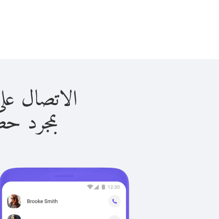
الاتصال على إيران ب
بمجرد حصولك ع