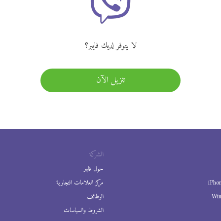
لا يتوفر لديك فايبر؟
تنزيل الآن
الشركة
حول فايبر
iPho
مركز العلامات التجارية
Wi
الوظائف
الشروط والسياسات