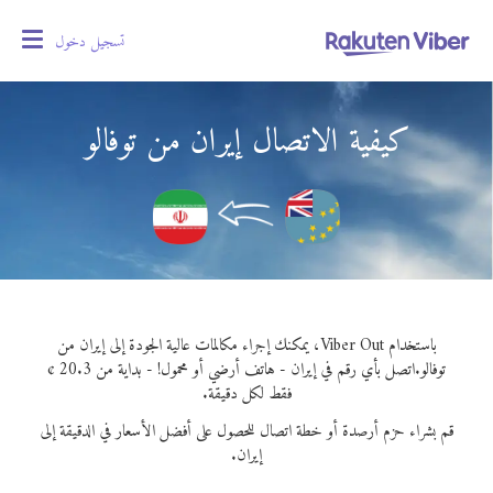
تسجيل دخول
oggle
gation
كيفية الاتصال إيران من توفالو
باستخدام Viber Out، يمكنك إجراء مكالمات عالية الجودة إلى إيران من
توفالو.
اتصل بأي رقم في إيران - هاتف أرضي أو محمول! - بداية من 20.3 ¢
فقط لكل دقيقة.
قم بشراء حزم أرصدة أو خطة اتصال للحصول على أفضل الأسعار في الدقيقة إلى
إيران.