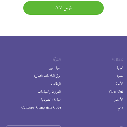
تنزيل الآن
VIBER
الشركة
المزايا
حول فايبر
مدونة
مركز العلامات التجارية
الأمان
الوظائف
Viber Out
الشروط والسياسات
الأسعار
سياسة الخصوصية
دعم
Customer Complaints Code