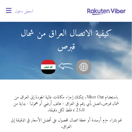
تسجيل دخول
oggle
gation
كيفية الاتصال العراق من شمال
قبرص
باستخدام Viber Out، يمكنك إجراء مكالمات عالية الجودة إلى العراق من
شمال قبرص.
اتصل بأي رقم في العراق - هاتف أرضي أو محمول! - بداية من
25.0 ¢ فقط لكل دقيقة.
قم بشراء حزم أرصدة أو خطة اتصال للحصول على أفضل الأسعار في الدقيقة إلى
العراق.