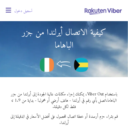
تسجيل دخول
oggle
gation
كيفية الاتصال أيرلندا من جزر
الباهاما
باستخدام Viber Out، يمكنك إجراء مكالمات عالية الجودة إلى أيرلندا من جزر
الباهاما.
اتصل بأي رقم في أيرلندا - هاتف أرضي أو محمول! - بداية من 1.9 ¢
فقط لكل دقيقة.
قم بشراء حزم أرصدة أو خطة اتصال للحصول على أفضل الأسعار في الدقيقة إلى
أيرلندا.