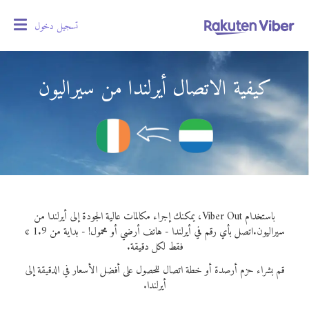
تسجيل دخول
oggle
gation
كيفية الاتصال أيرلندا من سيراليون
باستخدام Viber Out، يمكنك إجراء مكالمات عالية الجودة إلى أيرلندا من
سيراليون.
اتصل بأي رقم في أيرلندا - هاتف أرضي أو محمول! - بداية من 1.9 ¢
فقط لكل دقيقة.
قم بشراء حزم أرصدة أو خطة اتصال للحصول على أفضل الأسعار في الدقيقة إلى
أيرلندا.