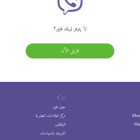
لا يتوفر لديك فايبر؟
تنزيل الآن
الشركة
حول فايبر
iPho
مركز العلامات التجارية
Wi
الوظائف
الشروط والسياسات