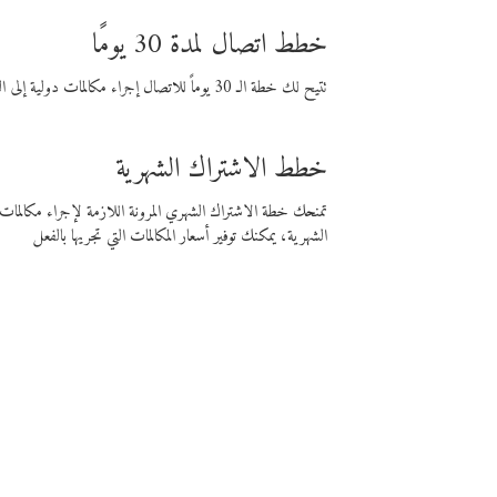
خطط اتصال لمدة 30 يومًا
تتيح لك خطة الـ 30 يوماً للاتصال إجراء مكالمات دولية إلى الوجهة التي تختارها لمدة 30 يوماً بأسعار فايبر المنخفضة.
خطط الاشتراك الشهرية
تمنحك خطة الاشتراك الشهري المرونة اللازمة لإجراء مكالم
الشهرية، يمكنك توفير أسعار المكالمات التي تجريها بالفعل