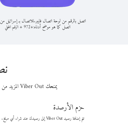
اتصل بالرقم من لوحة اتصال فايبر.
للاتصال بـ إسرائيل من 
اتصل كما هو موضح أدناه:
+
+
972
الرقم المحلي
نص
يمنحك Viber Out المزيد من وقت المكالمة مقابل تكلفة أقل من المال. اختر من أحد خيارات الاتصال المرنة ذات السعر المنخفض:
حزم الأرصدة
تتم إضافة رصيد Viber Out إلى رصيدك عند شراء أي مبلغ. باستخدام رصيدك، يمكنك إجراء مكالمات إلى أي رقم في العالم بأسعار فايبر المنخفضة.