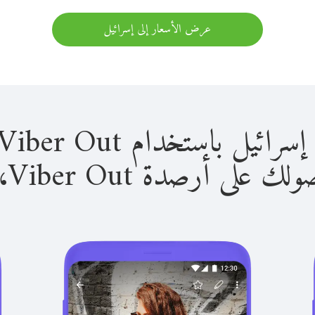
عرض الأسعار إلى إسرائيل
باستخدام Viber Out سهل للغاية.
لى أرصدة Viber Out، يمكنك: