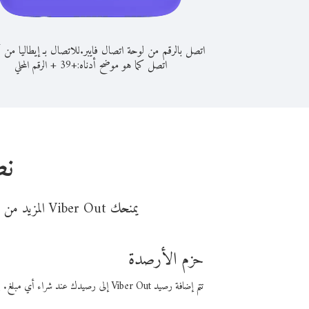
اتصل بالرقم من لوحة اتصال فايبر.
للاتصال بـ إيطاليا من أ
اتصل كما هو موضح أدناه:
+
+
39
الرقم المحلي
نص
يمنحك Viber Out المزيد من وقت المكالمة مقابل تكلفة أقل من المال. اختر من أحد خيارات الاتصال المرنة ذات السعر المنخفض:
حزم الأرصدة
تتم إضافة رصيد Viber Out إلى رصيدك عند شراء أي مبلغ. باستخدام رصيدك، يمكنك إجراء مكالمات إلى أي رقم في العالم بأسعار فايبر المنخفضة.