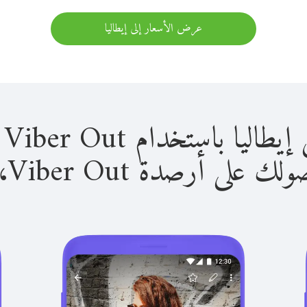
عرض الأسعار إلى إيطاليا
باستخدام Viber Out سهل للغاية.
لى أرصدة Viber Out، يمكنك: