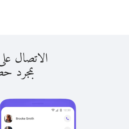
الاتصال على إيطاليا 
بمجرد حصولك ع