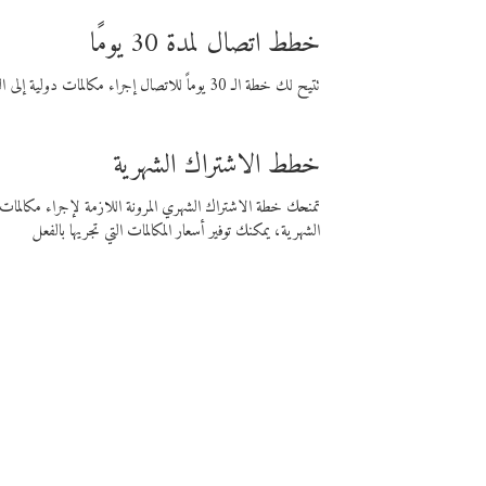
خطط اتصال لمدة 30 يومًا
تتيح لك خطة الـ 30 يوماً للاتصال إجراء مكالمات دولية إلى الوجهة التي تختارها لمدة 30 يوماً بأسعار فايبر المنخفضة.
خطط الاشتراك الشهرية
تمنحك خطة الاشتراك الشهري المرونة اللازمة لإجراء مكالم
الشهرية، يمكنك توفير أسعار المكالمات التي تجريها بالفعل