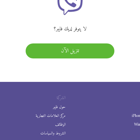
لا يتوفر لديك فايبر؟
تنزيل الآن
الشركة
حول فايبر
iPho
مركز العلامات التجارية
Wi
الوظائف
الشروط والسياسات