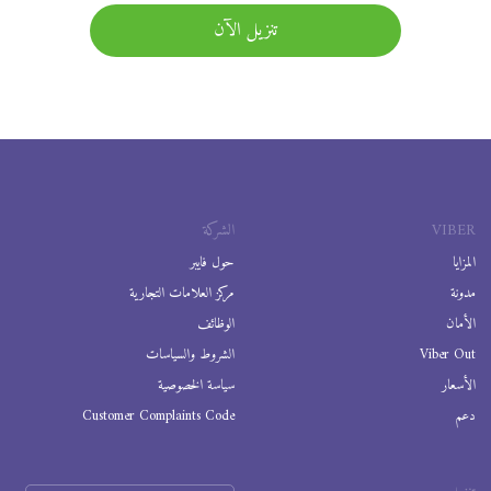
تنزيل الآن
VIBER
الشركة
المزايا
حول فايبر
مدونة
مركز العلامات التجارية
الأمان
الوظائف
Viber Out
الشروط والسياسات
الأسعار
سياسة الخصوصية
دعم
Customer Complaints Code